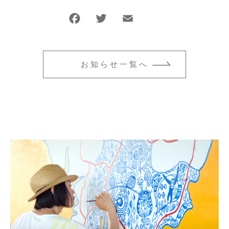
F
T
E
共
a
wi
m
有
c
tt
ai
e
er
l
お知らせ一覧へ
b
o
o
k