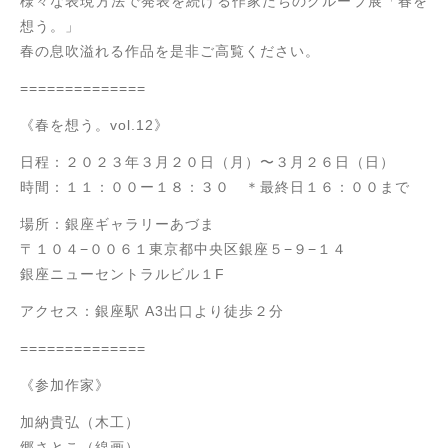
様々な表現方法で発表を続ける作家たちのグループ展「春を
想う。」
春の息吹溢れる作品を是非ご高覧ください。
==============
《春を想う。vol.12》
日程：２０２３年３月２０日（月）〜３月２６日（日）
時間：１１：００ー１８：３０ ＊最終日１６：００まで
場所：銀座ギャラリーあづま
〒１０４−００６１東京都中央区銀座５−９−１４
銀座ニューセントラルビル１F
アクセス：銀座駅 A3出口より徒歩２分
==============
《参加作家》
加納貴弘（木工）
郷さとこ（線画）