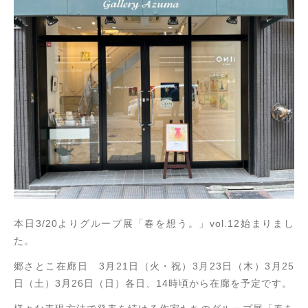
ショッピングガイド
その他
在庫あり
セール
お知らせ
並び順
ブログ
郷さとこの創作活動
お問い合わせ
本日3/20よりグループ展「春を想う。」vol.12始まりまし
た。
郷さとこ在廊日 3月21日（火・祝）3月23日（木）3月25
日（土）3月26日（日）各日、14時頃から在廊を予定です。