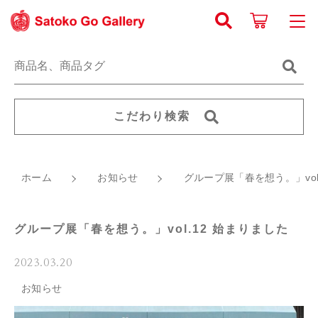
キーワード検索
ログイン / 会員登録
すべて
お知らせ
こだわり検索
こだわり検索
《原画》 線画
お気に入り
親カテゴリ
ホーム
お知らせ
《原画》 動植物
グループ展「春を想う。」vol
新着商品から探す
ジクレー版画
子カテゴリ
グループ展「春を想う。」vol.12 始まりました
人気商品から探す
グッズ・他
2023.03.20
価格帯
お知らせ
Satoko Go Galleryについて
～