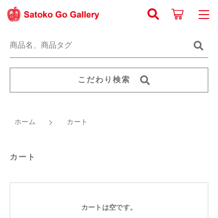
キーワード検索
ログイン / 会員登録
すべて
お知らせ
こだわり検索
こだわり検索
《原画》 線画
お気に入り
親カテゴリ
ホーム
カート
《原画》 動植物
新着商品から探す
ジクレー版画
子カテゴリ
カート
人気商品から探す
グッズ・他
価格帯
Satoko Go Galleryについて
カートは空です。
～