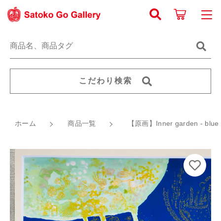
カートに商品を追加しました
キーワード検索
ログイン / 会員登録
すべて
【原画】Inner garden - blue green x aqua
お知らせ
marine -
こだわり検索
こだわり検索
数量
《原画》 線画
お気に入り
121,000円
（税込）
親カテゴリ
ホーム
商品一覧
《原画》 動植物
【原画】Inner garden - blue g
新着商品から探す
ジクレー版画
子カテゴリ
ショッピングを続ける
人気商品から探す
グッズ・他
価格帯
Satoko Go Galleryについて
カートを確認する
～