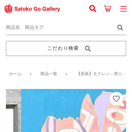
カートに商品を追加しました
キーワード検索
ログイン / 会員登録
すべて
お知らせ
【原画】モクレン - 実り -
こだわり検索
こだわり検索
数量
《原画》 線画
お気に入り
親カテゴリ
79,200円
（税込）
ホーム
商品一覧
《原画》 動植物
【原画】モクレン - 実り -
新着商品から探す
ジクレー版画
子カテゴリ
人気商品から探す
ショッピングを続ける
グッズ・他
価格帯
Satoko Go Galleryについて
～
カートを確認する